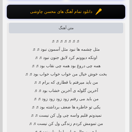
دانلود تمام آهنگ های محسن چاوشی
متن آهنگ
♬♬♬♬♬♬♬
مثل چشمه ها نبود مثل آسمون نبود♬♬
اونکه دیوونم کرد لایق جنون نبود♬♬
همه چی دروغ بود همه چی نقاب بود♬♬
بخت خوش خیال من خواب خواب خواب بود♬♬
من باید میرفتم با قطاری که برام♬♬
آخرین گلوله ی آخرین خشاب بود♬♬
من باید می رفتم زود زود زود زود♬♬
یکی تو خاطره ها ضعف برداشته بود♬♬
نمیدونم قلبم واسه چی ول کن نیست♬♬
من تمومش کردم زندگی ول کن نیست♬♬
با همین حال خراب با دل وامونده♬♬