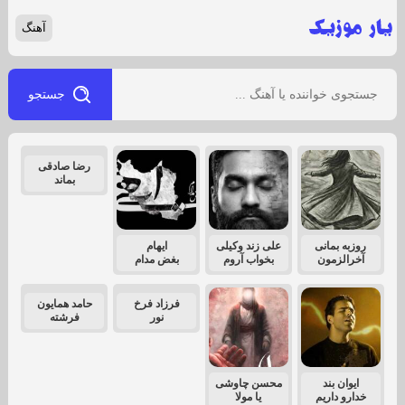
آهنگ
جستجو
رضا صادقی
بماند
روزبه بمانی
علی زند وکیلی
ایهام
آخرالزمون
بخواب آروم
بغض مدام
فرزاد فرخ
حامد همایون
نور
فرشته
ایوان بند
محسن چاوشی
خدارو داریم
یا مولا