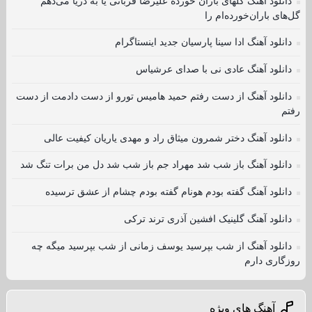
دانلود آهنگ گلهای باران خورده علیرضا قربانی یا به دریا می‌دهم
گل‌های باران‌خورده‌ام را
دانلود آهنگ ادا سینا پارسیان جدید اینستاگرام
دانلود آهنگ عادی نی با صدای عرشیاس
دانلود آهنگ از دست رفتم حمید هامیس ﺗﻮرو از دﺳﺖ دادﻣﺖ از دﺳﺖ
رﻓﺘﻢ
دانلود آهنگ دختر شمرون میثاق راد و مهدی یاریان کیفیت عالی
دانلود آهنگ باز شب شد مهراد جم باز شب شد دل من برات تنگ شد
دانلود آهنگ گفته بودم هونام گفته بودم چشام از عشق ترسیده
دانلود آهنگ گلینیک افشین آذری ترند ترکی
دانلود آهنگ از شب بپرسید یوسف زمانی از شب بپرسید میگه چه
روزگاری دارم
آهنگ های ویژه