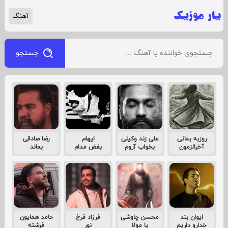
آهنگ
جستجو
روزبه بمانی
علی زند وکیلی
ایهام
رضا صادقی
آخرالزمون
بخواب آروم
بغض مدام
بماند
ایوان بند
محسن چاوشی
فرزاد فرخ
حامد همایون
خدارو داریم
یا مولا
نور
فرشته