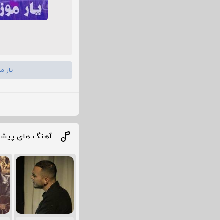
یار م
آهنگ های پیشن