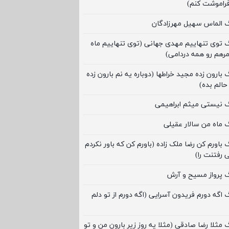
فراموشت کنم)
گ الماس سهیل مهرزادگان
گ توی تنهاییم مهدی جهانی (توی تنهاییم ماه
رهم رو همه دردامی)
 بارون زده مجید خراطها (دوباره یه نم بارون زده
حالم بده)
گ نیستی میثم ابراهیمی
گ ماه من سالار عقیلی
 باورم کن رضا ملک زاده (باورم کن که باور نکردم
 رفتنت را)
گ پرواز مسیح و آرش
گ اگه دورم فریدون آسرایی (اگه دورم از تو دلم
 مثلا رضا صادقی (مثلا یه روز زیر بارون من و تو