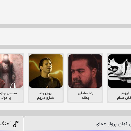
ایهام
رضا صادقی
ایوان بند
محسن چاو
غض مدام
بماند
خدارو داریم
یا مولا
 نهان پرواز همای
آهنگ 