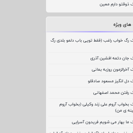
گ ذوقتو دارم معین
های ویژه
گ رگ خواب راغب (فقط تویی باب دلمو بلدی رگ
گ جان دئمه افشین آذری
 آخرالزمون روزبه بمانی
گ دل انگیز مسعود صادقلو
گ رفتن محمد اصفهانی
گ بخواب آروم علی زند وکیلی (بخواب آروم
نه ی من)
گ ما بهار می شویم فریدون آسرایی