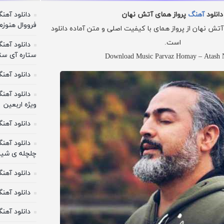
دانلود آه
دانلود
آهنگ
پرواز همای آتش نهان
فرووال هنوزم
ش نهان از پرواز همای با کیفیت اصلی و متن آماده دانلود
است.
دانلود آه
ستاره آی ستا
Download Music Parvaz Homay – Atash 
دانلود آهن
دانلود آهن
ویژه اربعین
دانلود آهن
دانلود آهن
چلچله ی شیر
دانلود آه
دانلود آهن
دانلود آهنگ ۴۰ روز محسن 