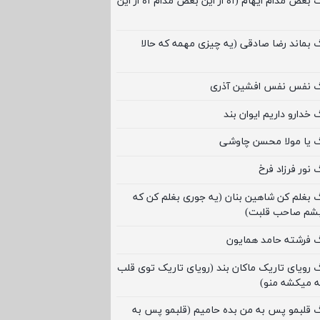
گ بغض مدام ایهام (آه از این بغض مدام آه از این
گ بماند رضا صادقی (یه چیزی مهمه که حالا
نگ نفس نفس افشین آذری
 خدارو داریم ایوان بند
گ یا مولا محسن چاوشی
 نور فرزاد فرخ
گ بغلم کن شاهین بنان (یه جوری بغلم کن که
بشم صاحب قلبت)
گ فرشته حامد همایون
گ رویای تاریک ماکان بند (رویای تاریک توی قلب
ه میکشه منو)
گ قلبمو پس به من بده حامیم (قلبمو پس به