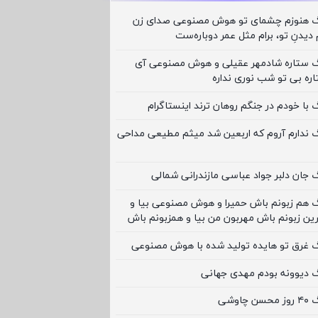
نگ هنوزم چشمای تو هوش مصنوعی صدای زن
 دیدنِ تو، برام مثل عمر دوباره‌ست
نگ ستاره شادمهر عقیلی و هوش مصنوعی آی
ره بی تو شب نوری نداره
گ با خودم در جنگم روهان ترند اینستاگرام
گ ندارم آروم که اربعین شد میثم مطیعی مداحی
گ جان دلبر جواد عباسی مازندرانی شمالی
گ هم زبونم باش حمیرا و هوش مصنوعی بیا و
ین زبونم باش مهربون من بیا و همزبونم باش
نگ غرق تو هایده تولید شده با هوش مصنوعی
گ دیوونه بودم مهدی جهانی
چاوشی