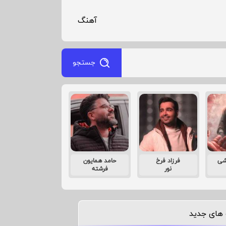
آهنگ
جستجو
شی
فرزاد فرخ
حامد همایون
نور
فرشته
های جدید