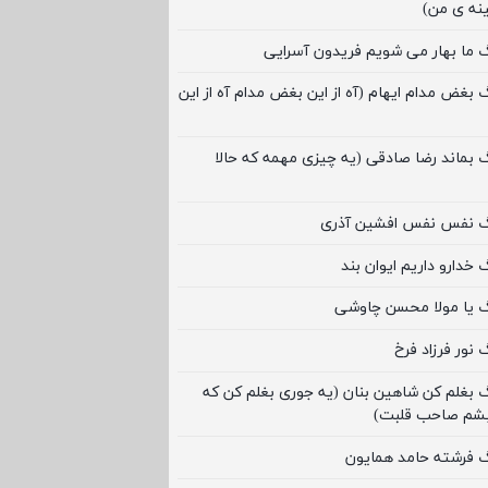
نه ی من)
گ ما بهار می شویم فریدون آسرایی
گ بغض مدام ایهام (آه از این بغض مدام آه از این
گ بماند رضا صادقی (یه چیزی مهمه که حالا
نگ نفس نفس افشین آذری
 خدارو داریم ایوان بند
گ یا مولا محسن چاوشی
 نور فرزاد فرخ
گ بغلم کن شاهین بنان (یه جوری بغلم کن که
بشم صاحب قلبت)
گ فرشته حامد همایون