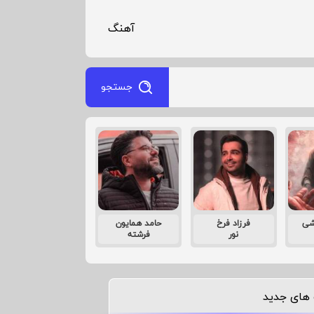
آهنگ
جستجو
شی
فرزاد فرخ
حامد همایون
نور
فرشته
های جدید