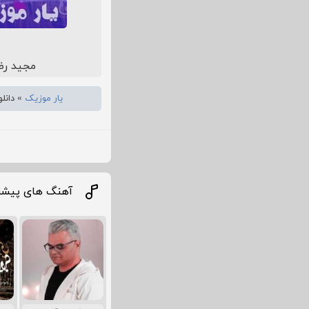
مجید رض
یار موزیک
»
دانل
آهنگ های پیشن