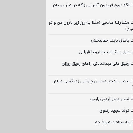
گ اگه دورم فریدون آسرایی (اگه دورم از تو دلم
 مثلا رضا صادقی (مثلا یه روز زیر بارون من و تو
مون)
نگ پاتوق بابک جهانبخش
گ هزار و یک شب علیرضا قربانی
گ رفیق علی عبدالمالکی (آهای رفیق روزای
نگ عجب اومدی محسن چاوشی (میگفتی میام
گ لب و دهن آرمین زارعی
گ تولد مجید رضوی
گ به سلامت مهراد جم