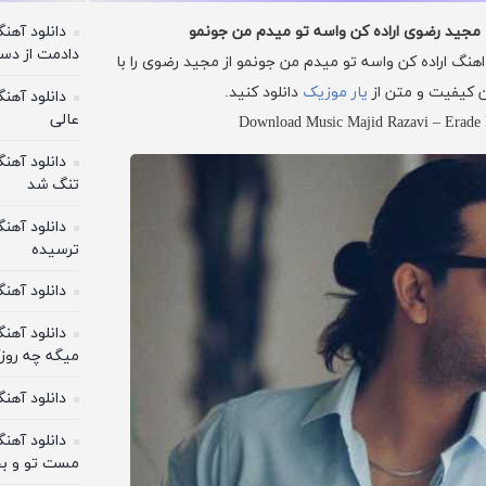
دانلود آه
مجید رضوی اراده کن واسه تو میدم من جونمو
دادﻣﺖ از دﺳ
هنگ اراده کن واسه تو میدم من جونمو از مجید رضوی را با
 کیفیت و متن از
یار موزیک
دانلود کنید.
دانلود آهن
عالی
Download Music Majid Razavi – Erade
دانلود آهن
تنگ شد
دانلود آهن
ترسیده
دانلود آهن
دانلود آه
میگه چه روزگ
دانلود آهن
دانلود آه
مست تو و بخ