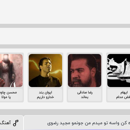
ایهام
رضا صادقی
ایوان بند
محسن چاو
غض مدام
بماند
خدارو داریم
یا مولا
ده کن واسه تو میدم من جونمو مجید رضوی
آهنگ 