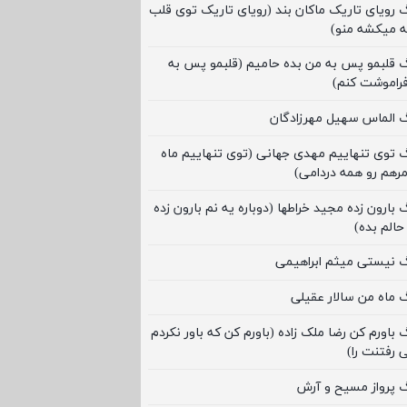
گ رویای تاریک ماکان بند (رویای تاریک توی قلب
ه میکشه منو)
گ قلبمو پس به من بده حامیم (قلبمو پس به
فراموشت کنم)
گ الماس سهیل مهرزادگان
گ توی تنهاییم مهدی جهانی (توی تنهاییم ماه
رهم رو همه دردامی)
 بارون زده مجید خراطها (دوباره یه نم بارون زده
حالم بده)
گ نیستی میثم ابراهیمی
گ ماه من سالار عقیلی
 باورم کن رضا ملک زاده (باورم کن که باور نکردم
 رفتنت را)
گ پرواز مسیح و آرش