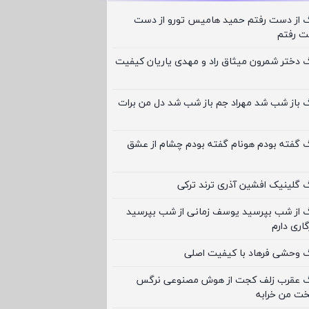
نگ از دست رفتم حمید هامیس ﺗﻮرو از دﺳﺖ
ﺖ رﻓﺘﻢ
گ دختر شمرون میثاق راد و مهدی یاریان کیفیت
گ باز شب شد مهراد جم باز شب شد دل من برات
گ گفته بودم هونام گفته بودم چشام از عشق
گ گلینیک افشین آذری ترند ترکی
نگ از شب بپرسید یوسف زمانی از شب بپرسید
اری دارم
گ وحشی فرهاد با کیفیت اصلی
نگ عقرب زلف کجت از هوش مصنوعی نرگس
ت من خرابه