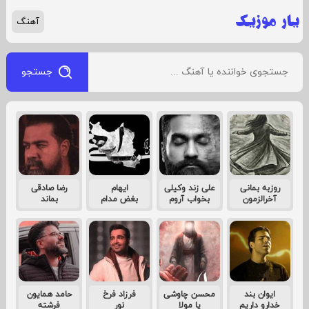
آهنگ
جستجو
روزبه بمانی
علی زند وکیلی
ایهام
رضا صادقی
آخرالزمون
بخواب آروم
بغض مدام
بماند
ایوان بند
محسن چاوشی
فرزاد فرخ
حامد همایون
خدارو داریم
یا مولا
نور
فرشته