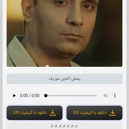
پخش آنلاین موزیک
دانلود با کیفیت 320
دانلود با کیفیت 128
♬♬♬♬♬♬♬