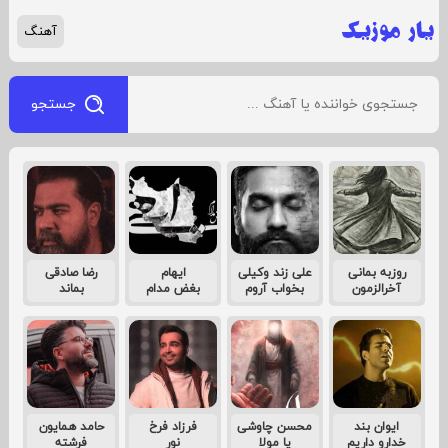
آهنگ
جستجو
روزبه بمانی
علی زند وکیلی
ایهام
رضا صادقی
آخرالزمون
بخواب آروم
بغض مدام
بماند
ایوان بند
محسن چاوشی
فرزاد فرخ
حامد همایون
خدارو داریم
یا مولا
نور
فرشته