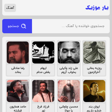
آهنگ
جستجو
روزبه بمانی
علی زند وکیلی
ایهام
رضا صادقی
آخرالزمون
بخواب آروم
بغض مدام
بماند
ایوان بند
محسن چاوشی
فرزاد فرخ
حامد همایون
خدارو داریم
یا مولا
نور
فرشته