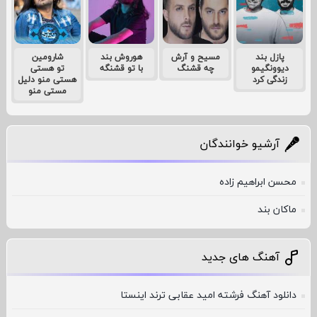
پازل بند
مسیح و آرش
هوروش بند
شارومین
دیوونگیمو
چه قشنگ
با تو قشنگه
تو هستی
زندگی کرد
هستی منو دلیل
مستی منو
آرشیو خوانندگان
محسن ابراهیم زاده
ماکان بند
آهنگ های جدید
دانلود آهنگ فرشته امید عقابی ترند اینستا