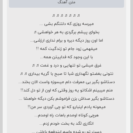
متن آهنگ
♬♬♬♬♬♬♬
میرسه روزی که دلتنگم بشی ...
بخوای پیشم برگردی به هر خواهشی♬
اما اون روز دیگه دیره و برام نداری ارزشی...
میفهمی زود جام تو زندگیت کمه !!
با این وجود که فداییتن همه...
غرق میشی تو تنهایی و درد و غمت♬♬
نتونی بغضتو نگهداری شبا تا صبح با گریه بیداری♬♬
دستاشو بگیر بی معرفت دلم میسوزه واست الان بخند...
منم میبینم اشکاتو یه روز وقتی که اون از تو دل کند!!
دستاشو بگیر صداش بزن فراموشم بکن دیگه خواهشا ...
میمونه یادم اینبارو که تو چی آوردی سر من!!
هرچی کوتاه اومدم باهات راه اومدم...
انگاری لگد به بخت خودم زدم...
دست تو رو شده واسم ایندفعه باختی ...