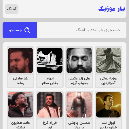
آهنگ
جستجو
روزبه بمانی
علی زند وکیلی
ایهام
رضا صادقی
آخرالزمون
بخواب آروم
بغض مدام
بماند
ایوان بند
محسن چاوشی
فرزاد فرخ
حامد همایون
خدارو داریم
یا مولا
نور
فرشته