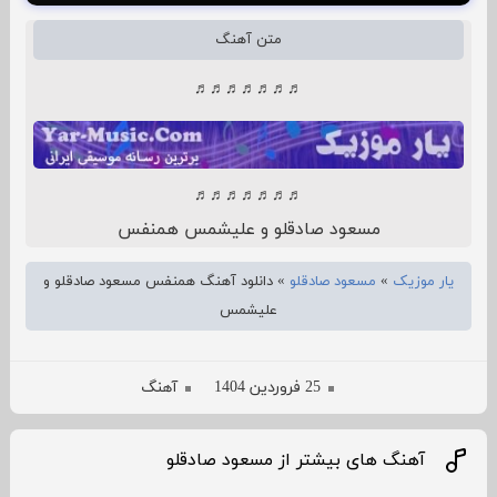
متن آهنگ
♬♬♬♬♬♬♬
♬♬♬♬♬♬♬
مسعود صادقلو و علیشمس همنفس
یار موزیک
»
مسعود صادقلو
»
دانلود آهنگ همنفس مسعود صادقلو و
علیشمس
25 فروردین 1404
آهنگ
آهنگ های بیشتر از مسعود صادقلو