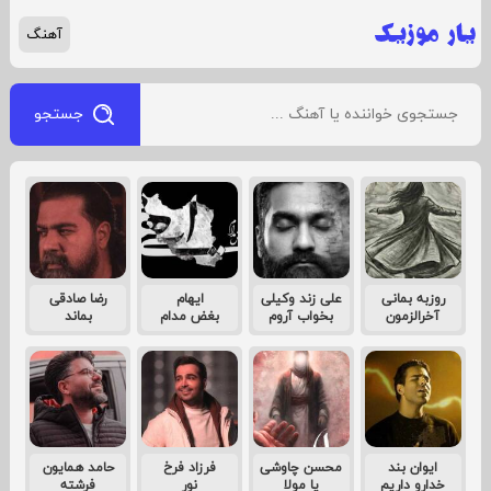
آهنگ
جستجو
روزبه بمانی
علی زند وکیلی
ایهام
رضا صادقی
آخرالزمون
بخواب آروم
بغض مدام
بماند
ایوان بند
محسن چاوشی
فرزاد فرخ
حامد همایون
خدارو داریم
یا مولا
نور
فرشته