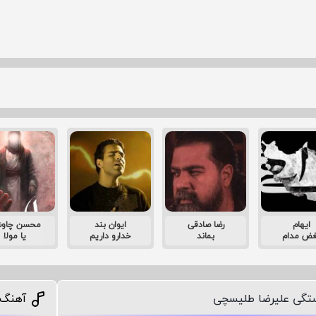
ایهام
رضا صادقی
ایوان بند
محسن چاو
غض مدام
بماند
خدارو داریم
یا مولا
ستگی علیرضا طلیسچی
آهنگ 