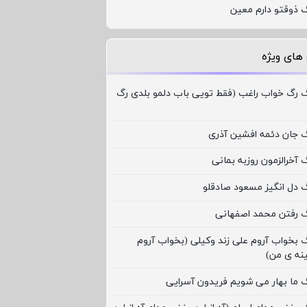
گ ذوقتو دارم معین
های ویژه
گ رگ خواب راغب (فقط تویی باب دلمو بلدی رگ
گ جان دئمه افشین آذری
 آخرالزمون روزبه بمانی
گ دل انگیز مسعود صادقلو
گ رفتن محمد اصفهانی
گ بخواب آروم علی زند وکیلی (بخواب آروم
نه ی من)
گ ما بهار می شویم فریدون آسرایی