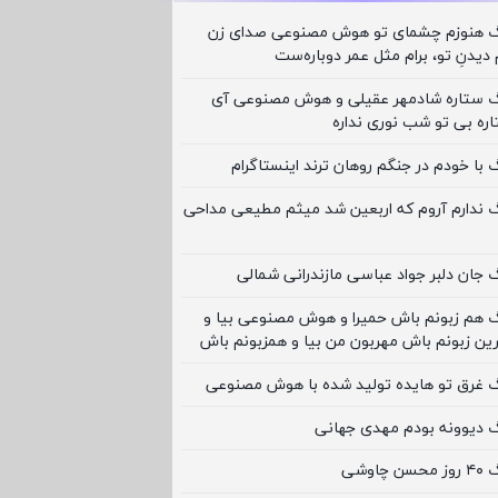
نگ هنوزم چشمای تو هوش مصنوعی صدای زن
 دیدنِ تو، برام مثل عمر دوباره‌ست
نگ ستاره شادمهر عقیلی و هوش مصنوعی آی
ره بی تو شب نوری نداره
گ با خودم در جنگم روهان ترند اینستاگرام
گ ندارم آروم که اربعین شد میثم مطیعی مداحی
گ جان دلبر جواد عباسی مازندرانی شمالی
گ هم زبونم باش حمیرا و هوش مصنوعی بیا و
ین زبونم باش مهربون من بیا و همزبونم باش
نگ غرق تو هایده تولید شده با هوش مصنوعی
گ دیوونه بودم مهدی جهانی
چاوشی