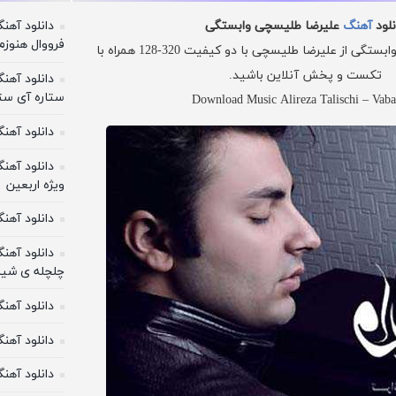
دانلود آه
نلود
آهنگ
علیرضا طلیسچی وابستگی
فرووال هنوزم
شنونده ی اهنگ زیبای وابستگی از علیرضا طلیسچی با دو کیفیت 320-128 همراه با
تکست و پخش آنلاین باشید.
دانلود آه
ستاره آی ستا
Download Music Alireza Talischi – Vaba
دانلود آهن
دانلود آهن
ویژه اربعین
دانلود آهن
دانلود آهن
چلچله ی شیر
دانلود آه
دانلود آهن
دانلود آهنگ ۴۰ روز محسن 