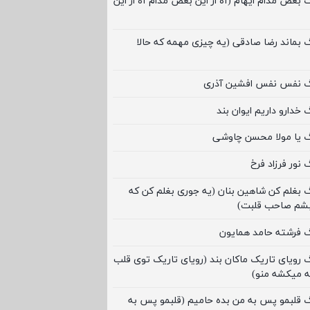
گ بغض مدام ایهام (آه از این بغض مدام آه از این
گ بماند رضا صادقی (یه چیزی مهمه که حالا
نگ نفس نفس افشین آذری
 خدارو داریم ایوان بند
گ یا مولا محسن چاوشی
 نور فرزاد فرخ
گ بغلم کن شاهین بنان (یه جوری بغلم کن که
بشم صاحب قلبت)
گ فرشته حامد همایون
گ رویای تاریک ماکان بند (رویای تاریک توی قلب
ه میکشه منو)
گ قلبمو پس به من بده حامیم (قلبمو پس به