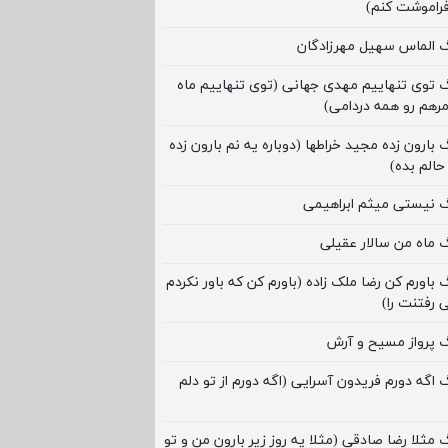
فراموشت کنم)
گ الماس سهیل مهرزادگان
گ توی تنهاییم مهدی جهانی (توی تنهاییم ماه
رهم رو همه دردامی)
 بارون زده مجید خراطها (دوباره یه نم بارون زده
حالم بده)
گ نیستی میثم ابراهیمی
گ ماه من سالار عقیلی
 باورم کن رضا ملک زاده (باورم کن که باور نکردم
 رفتنت را)
گ پرواز مسیح و آرش
گ اگه دورم فریدون آسرایی (اگه دورم از تو دلم
 مثلا رضا صادقی (مثلا یه روز زیر بارون من و تو