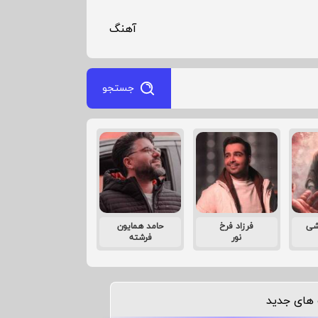
آهنگ
جستجو
شی
فرزاد فرخ
حامد همایون
نور
فرشته
های جدید