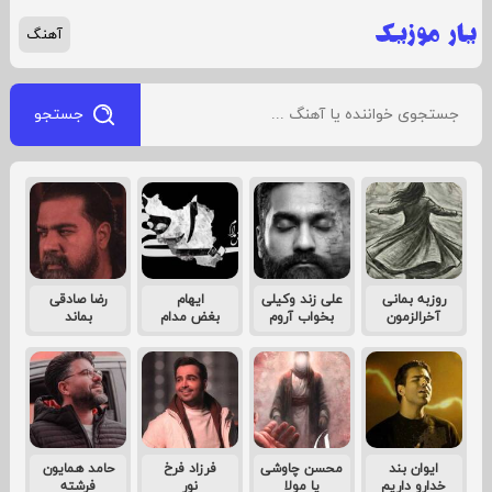
آهنگ
جستجو
روزبه بمانی
علی زند وکیلی
ایهام
رضا صادقی
آخرالزمون
بخواب آروم
بغض مدام
بماند
ایوان بند
محسن چاوشی
فرزاد فرخ
حامد همایون
خدارو داریم
یا مولا
نور
فرشته