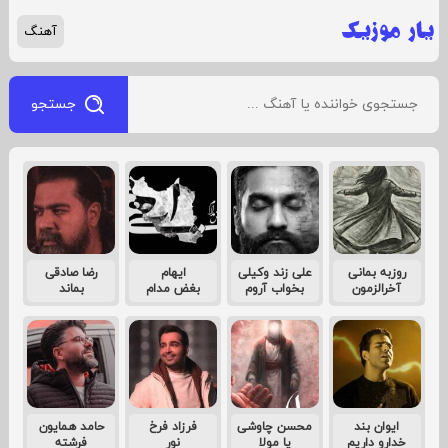
آهنگ
جستجو
روزبه بمانی
علی زند وکیلی
ایهام
رضا صادقی
آخرالزمون
بخواب آروم
بغض مدام
بماند
ایوان بند
محسن چاوشی
فرزاد فرخ
حامد همایون
خدارو داریم
یا مولا
نور
فرشته