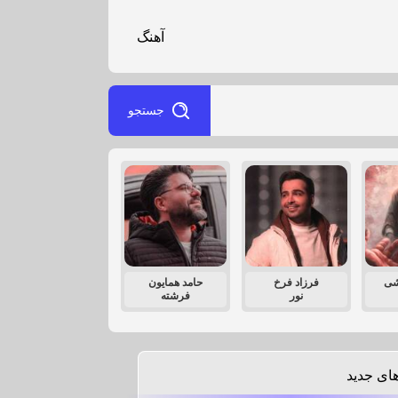
آهنگ
جستجو
شی
فرزاد فرخ
حامد همایون
نور
فرشته
ای جدید