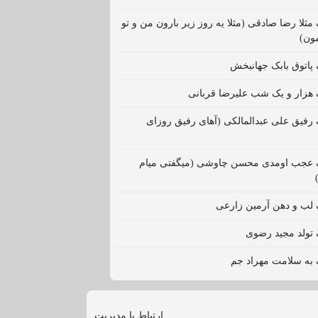
 مثلا رضا صادقی (مثلا یه روز زیر بارون من و تو
مون)
گ پاتوق بابک جهانبخش
گ هزار و یک شب علیرضا قربانی
گ رفیق علی عبدالمالکی (آهای رفیق روزای
نگ عجب اومدی محسن چاوشی (میگفتی میام
گ لب و دهن آرمین زارعی
گ تولد مجید رضوی
گ به سلامت مهراد جم
ارتباط با مدیریت