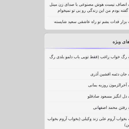
نگ انصاف نیست هوش مصنوعی با صدای زن مینل
د گفته بودم من این زندگی رو بی تو نمیخوام
گ بزار فدات بشم تو راه عاشقی سعید شایسته
ای ویژه
گ رگ خواب راغب (فقط تویی باب دلمو بلدی رگ
گ جان دئمه افشین آذری
گ آخرالزمون روزبه بمانی
گ دل انگیز مسعود صادقلو
گ رفتن محمد اصفهانی
گ بخواب آروم علی زند وکیلی (بخواب آروم بخواب
ن)