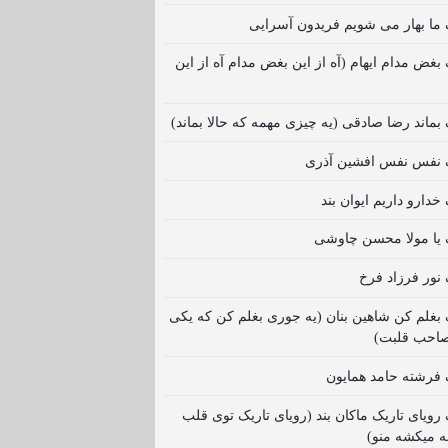
گ ما بهار می شویم فریدون آسرایی
 بغض مدام ایهام (آه از این بغض مدام آه از این
 بماند رضا صادقی (یه چیزی مهمه که حالا بماند)
نگ نفس نفس افشین آذری
 خدارو داریم ایوان بند
گ یا مولا محسن چاوشی
 نور فرزاد فرخ
گ بغلم کن شاهین بنان (یه جوری بغلم کن که یکی
صاحب قلبت)
گ فرشته حامد همایون
 رویای تاریک ماکان بند (رویای تاریک توی قلب
ه میکشه منو)