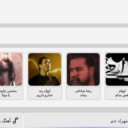
ایهام
رضا صادقی
ایوان بند
محسن چاو
غض مدام
بماند
خدارو داریم
یا مولا
مهراد جم
آهنگ ه