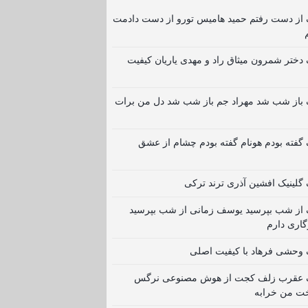
گ از دست رفتم حمید هامیس ﺗﻮرو از دﺳﺖ دادﻣﺖ
گ دختر شمرون میثاق راد و مهدی یاریان کیفیت
گ باز شب شد مهراد جم باز شب شد دل من برات
گ گفته بودم هونام گفته بودم چشام از عشق
گ گلینیک افشین آذری ترند ترکی
گ از شب بپرسید یوسف زمانی از شب بپرسید
گاری دارم
گ وحشی فرهاد با کیفیت اصلی
نگ عقرب زلف کجت از هوش مصنوعی نرگس
ت من خرابه