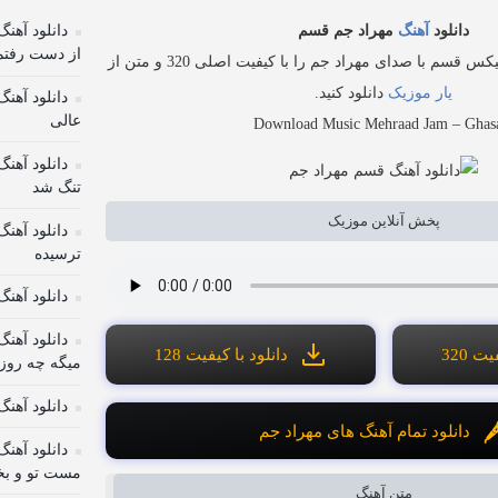
دانلود آهن
دانلود
آهنگ
مهراد جم قسم
از دﺳﺖ رﻓﺘﻢ
س قسم با صدای مهراد جم را با کیفیت اصلی 320 و متن از
یار موزیک
دانلود کنید.
دانلود آهن
عالی
Download Music Mehraad Jam – Gha
دانلود آهن
تنگ شد
پخش آنلاین موزیک
دانلود آهن
ترسیده
دانلود آهن
دانلود آهن
ت 320
دانلود با کیفیت 128
میگه چه روز
دانلود آهن
دانلود تمام آهنگ های مهراد جم
دانلود آه
مست تو و بخ
متن آهنگ