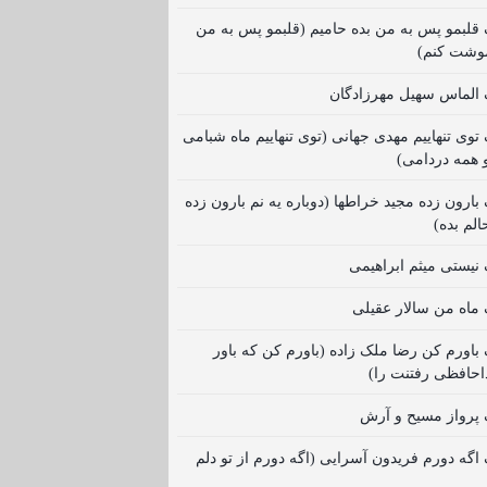
گ قلبمو پس به من بده حامیم (قلبمو پس به من
موشت کنم)
گ الماس سهیل مهرزادگان
 توی تنهاییم مهدی جهانی (توی تنهاییم ماه شبامی
 همه دردامی)
 بارون زده مجید خراطها (دوباره یه نم بارون زده
الم بده)
گ نیستی میثم ابراهیمی
گ ماه من سالار عقیلی
گ باورم کن رضا ملک زاده (باورم کن که باور
احافظی رفتنت را)
گ پرواز مسیح و آرش
گ اگه دورم فریدون آسرایی (اگه دورم از تو دلم