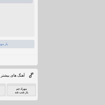
یار مو
آهنگ های بیشتر 
مهراد جم
باز شب شد