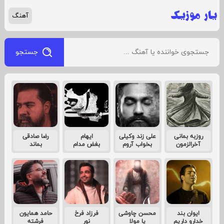
آهنگ
جستجو
روزبه بمانی
علی زند وکیلی
ایهام
رضا صادقی
آخرالزمون
بخواب آروم
بغض مدام
بماند
ایوان بند
محسن چاوشی
فرزاد فرخ
حامد همایون
خدارو داریم
یا مولا
نور
فرشته